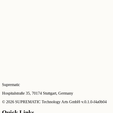
Definierter Umfang
Festes Budget
Ergebnisgarantie
Beratende Arbeit
Technische Aufsicht
Betriebsunterstützung
Suprematic
Hospitalstraße 35, 70174 Stuttgart, Germany
©
2026
SUPREMATIC Technology Arts GmbH
·
v.
0.1.0-f4a0b04
Quick Links